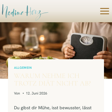
Zum
Inhalt
springen
ALLGEMEIN
WARUM NEHME ICH
TROTZ DIÄT NICHT AB?
Von
12. Juni 2026
Du gibst dir Mühe, isst bewusster, lässt