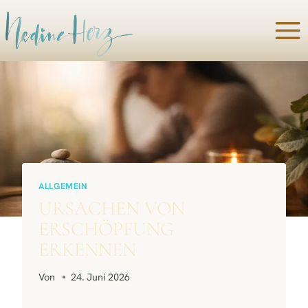
Zum
Inhalt
springen
ALLGEMEIN
URSACHEN VON
ERSCHÖPFUNG
ERKENNEN
Von
24. Juni 2026