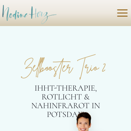
Zum
Inhalt
springen
Zellbooster Trio 2
IHHT-THERAPIE,
ROTLICHT &
NAHINFRAROT IN
POTSDAM