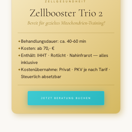
ZELLGESUNDHEIT
Zellbooster Trio 2
Bereit für gezieltes Mitochondrien-Training?
Behandlungsdauer:
ca. 40–60 min
✦
Kosten:
ab 70,- €
✦
Enthält:
IHHT · Rotlicht · Nahinfrarot — alles
✦
inklusive
Kostenübernahme:
Privat · PKV je nach Tarif ·
✦
Steuerlich absetzbar
JETZT BERATUNG BUCHEN