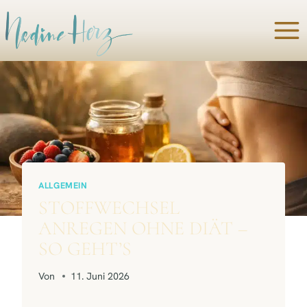
Zum
Inhalt
springen
ALLGEMEIN
STOFFWECHSEL
ANREGEN OHNE DIÄT –
SO GEHT’S
Von
11. Juni 2026