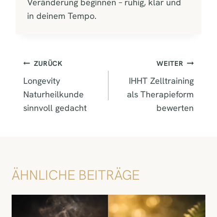
Veränderung beginnen – ruhig, klar und
in deinem Tempo.
BEITRAGSNAVIGATION
ZURÜCK
WEITER
Longevity
IHHT Zelltraining
Naturheilkunde
als Therapieform
sinnvoll gedacht
bewerten
ÄHNLICHE BEITRÄGE