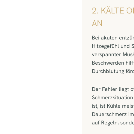
2. KÄLTE 
AN
Bei akuten entzü
Hitzegefühl und 
verspannter Musk
Beschwerden hilf
Durchblutung förd
Der Fehler liegt
Schmerzsituation 
ist, ist Kühle me
Dauerschmerz im 
auf Regeln, sond