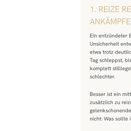
1. REIZE 
ANKÄMPF
Ein entzündeter 
Unsicherheit entw
etwa trotz deutli
Tag schleppst, bl
komplett stillleg
schlechter.
Besser ist ein m
zusätzlich zu rei
gelenkschonende A
nicht: Was sollte