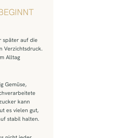
BEGINNT
 später auf die
en Verzichtsdruck.
im Alltag
ßig Gemüse,
chverarbeitete
tzucker kann
t es vielen gut,
f stabil halten.
s nicht jeder