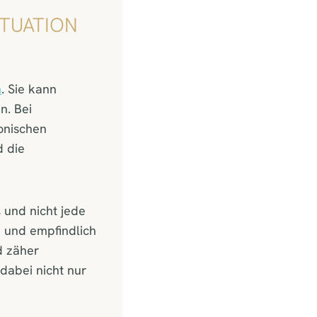
ITUATION
m
. Sie kann
n. Bei
onischen
d die
 und nicht jede
n und empfindlich
d zäher
dabei nicht nur