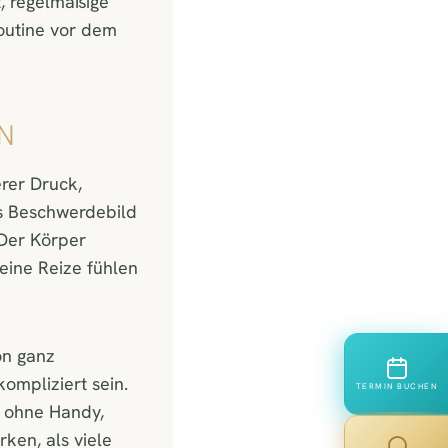
t, regelmäßige
outine vor dem
N
rer Druck,
s Beschwerdebild
 Der Körper
eine Reize fühlen
on ganz
ompliziert sein.
TERMIN BUCHEN
g ohne Handy,
ken, als viele