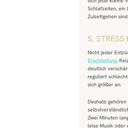
sich jede kleine 
Schlafzeiten, ei
Zubettgehen sind k
5. STRES
Nicht jeder Entzü
Erschöpfung
, Re
deutlich verschä
reguliert schlec
sich größer an.
Deshalb gehören
selbstverständli
Zwei Minuten lan
leise Musik oder