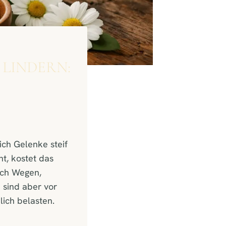
LINDERN:
ch Gelenke steif
t, kostet das
ach Wegen,
h sind aber vor
lich belasten.