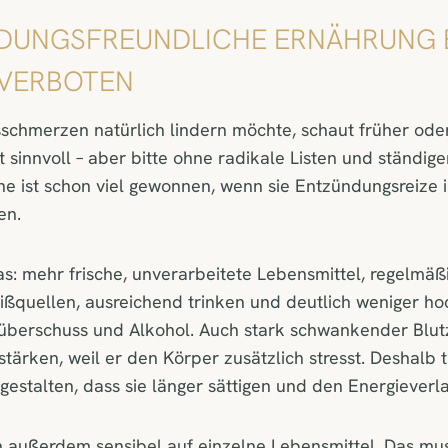
NDUNGSFREUNDLICHE ERNÄHRUNG 
 VERBOTEN
chmerzen natürlich lindern möchte, schaut früher oder
t sinnvoll – aber bitte ohne radikale Listen und ständig
ene ist schon viel gewonnen, wenn sie Entzündungsreize 
en.
as: mehr frische, unverarbeitete Lebensmittel, regelmä
ißquellen, ausreichend trinken und deutlich weniger ho
überschuss und Alkohol. Auch stark schwankender Blu
ärken, weil er den Körper zusätzlich stresst. Deshalb tu
gestalten, dass sie länger sättigen und den Energieverlau
 außerdem sensibel auf einzelne Lebensmittel. Das mus