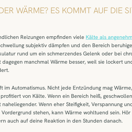
ODER WÄRME? ES KOMMT AUF DIE S
ndlichen Reizungen empfinden viele
Kälte als angeneh
Schwellung subjektiv dämpfen und den Bereich beruhige
ulatur rund um ein schmerzendes Gelenk oder bei chr
t dagegen manchmal Wärme besser, weil sie lockert un
ert.
 oft im Automatismus. Nicht jede Entzündung mag Wärme,
profitiert von Kälte. Wenn ein Bereich heiß, geschwolle
ist naheliegender. Wenn eher Steifigkeit, Verspannung un
Vordergrund stehen, kann Wärme wohltuend sein. Hör 
ern auch auf deine Reaktion in den Stunden danach.