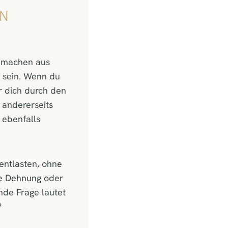
EN
e machen aus
g sein. Wenn du
er dich durch den
 andererseits
 ebenfalls
entlasten, ohne
ige Dehnung oder
ende Frage lautet
?