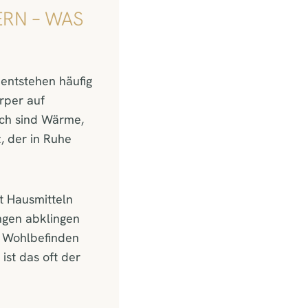
RN – WAS
entstehen häufig
rper auf
sch sind Wärme,
, der in Ruhe
it Hausmitteln
ngen abklingen
n Wohlbefinden
st das oft der