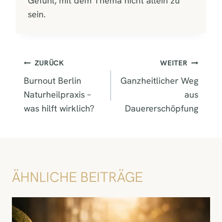
Gefühl, mit dem Thema nicht allein zu
sein.
BEITRAGSNAVIGATION
ZURÜCK
WEITER
Burnout Berlin
Ganzheitlicher Weg
Naturheilpraxis –
aus
was hilft wirklich?
Dauererschöpfung
ÄHNLICHE BEITRÄGE