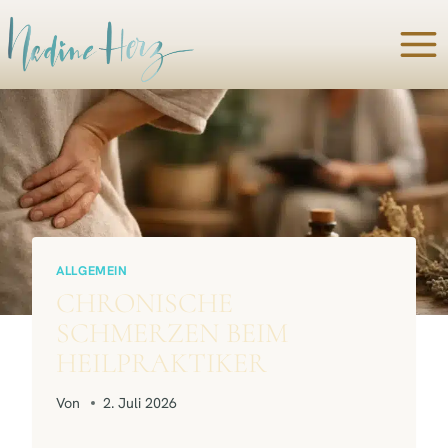
Zum
Inhalt
springen
ALLGEMEIN
CHRONISCHE
SCHMERZEN BEIM
HEILPRAKTIKER
Von
2. Juli 2026